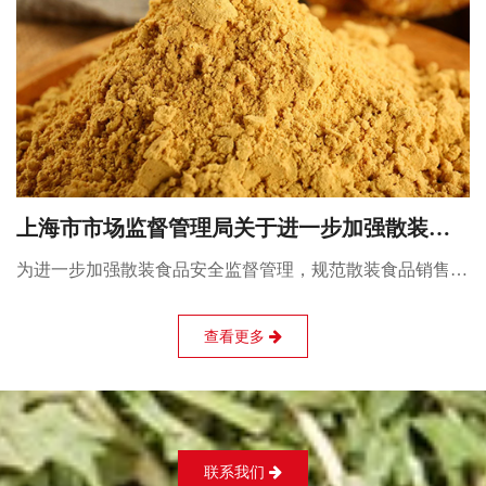
上海市市场监督管理局关于进一步加强散装食
品安全监管工作的通知（沪市监食经〔2024〕
为进一步加强散装食品安全监督管理，规范散装食品销售经
329号）
营行为，消除食品安全隐患，保障人民群众食品消费安全，
现就有关事项通知如下：
查看更多
联系我们