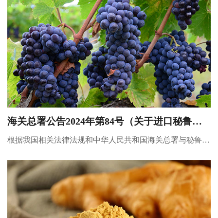
海关总署公告2024年第84号（关于进口秘鲁鲜
食葡萄植物检疫要求的公告）
根据我国相关法律法规和中华人民共和国海关总署与秘鲁共
和国农业发展与灌溉部关于秘鲁鲜食葡萄输华植物检疫要求
的规定，即日起，允许符合以下相关要求的秘鲁鲜食葡萄进
口。